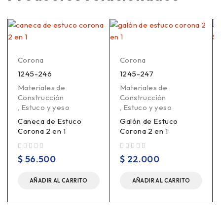
Corona
Corona
1245-246
1245-247
Materiales de
Materiales de
Construcción
Construcción
,
Estuco y yeso
,
Estuco y yeso
Caneca de Estuco
Galón de Estuco
Corona 2 en 1
Corona 2 en 1
Valorado en
de 5
Valorado en
de 5
$
56.500
$
22.000
AÑADIR AL CARRITO
AÑADIR AL CARRITO