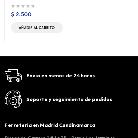
Valorado en
de 5
$
2.500
AÑADIR AL CARRITO
Envio en menos de 24 horas
Soporte y seguimiento de pedidos
Ferretería en Madrid Cundinamarca
Dirección: Carrera 2 # 1 a 35 – Barrio Los Jazmines