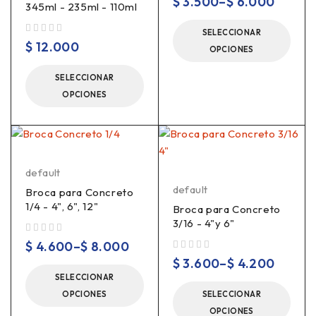
$
3.500
–
$
6.000
345ml - 235ml - 110ml
SELECCIONAR
Valorado en
de 5
$
12.000
OPCIONES
SELECCIONAR
OPCIONES
default
default
Broca para Concreto
1/4 - 4", 6", 12"
Broca para Concreto
3/16 - 4"y 6"
Valorado en
de 5
$
4.600
–
$
8.000
Valorado en
de 5
$
3.600
–
$
4.200
SELECCIONAR
OPCIONES
SELECCIONAR
OPCIONES