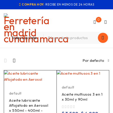
COMPRA HOY:
RECIBE EN MENOS DE 24 HORAS
0
Por defecto
default
default
Aceite multiusos 3 en 1
x 30ml y 90ml
Aceite lubricante
Aflojatodo en Aerosol
x 550ml - 400ml -
Valorado en
de 5