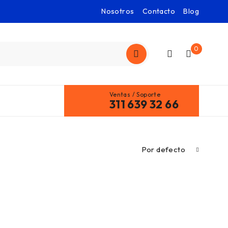
Nosotros
Contacto
Blog
0
Ventas / Soporte
311 639 32 66
Por defecto