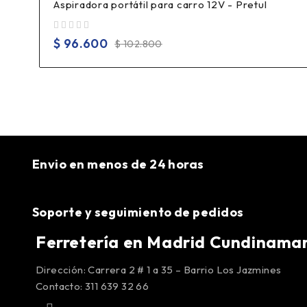
Aspiradora portátil para carro 12V - Pretul
Valorado en
de 5
$
96.600
$
102.800
Envio en menos de 24 horas
Soporte y seguimiento de pedidos
Ferretería en Madrid Cundinama
Dirección: Carrera 2 # 1 a 35 – Barrio Los Jazmines
Contacto: 311 639 32 66