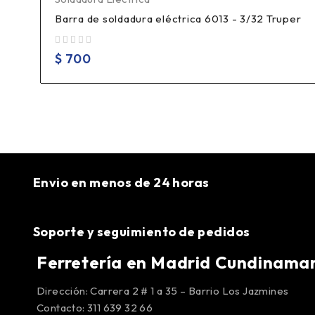
Barra de soldadura eléctrica 6013 - 3/32 Truper
Valorado en
de 5
$
700
Envio en menos de 24 horas
Soporte y seguimiento de pedidos
Ferretería en Madrid Cundinama
Dirección: Carrera 2 # 1 a 35 – Barrio Los Jazmines
Contacto: 311 639 32 66