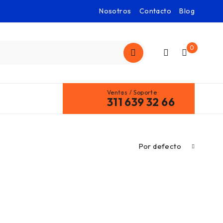
Nosotros
Contacto
Blog
0
Ventas / Soporte
311 639 32 66
Por defecto