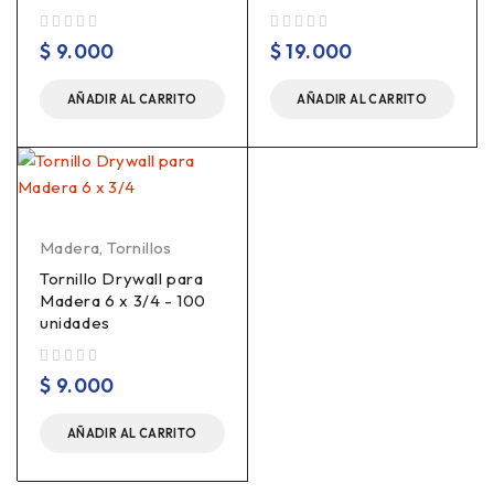
Valorado en
de 5
Valorado en
de 5
$
9.000
$
19.000
AÑADIR AL CARRITO
AÑADIR AL CARRITO
Madera
,
Tornillos
Tornillo Drywall para
Madera 6 x 3/4 - 100
unidades
Valorado en
de 5
$
9.000
AÑADIR AL CARRITO