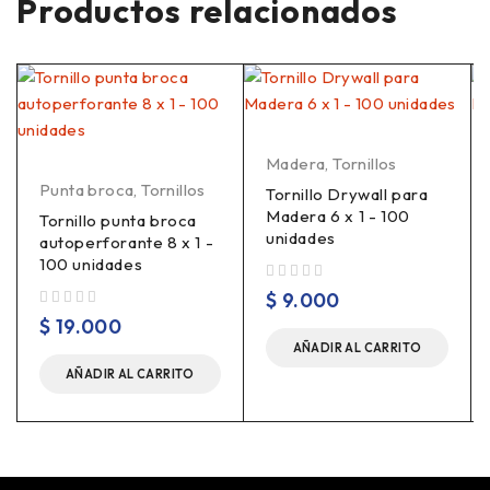
Productos relacionados
Madera
,
Tornillos
Punta broca
,
Tornillos
Tornillo Drywall para
Madera 6 x 1 - 100
Tornillo punta broca
unidades
autoperforante 8 x 1 -
100 unidades
Valorado en
de 5
$
9.000
Valorado en
de 5
$
19.000
AÑADIR AL CARRITO
AÑADIR AL CARRITO