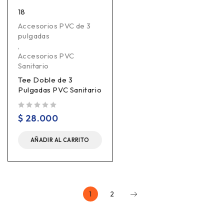
18
Accesorios PVC de 3
pulgadas
,
Accesorios PVC
Sanitario
Tee Doble de 3
Pulgadas PVC Sanitario
Valorado en
de 5
$
28.000
AÑADIR AL CARRITO
1
2