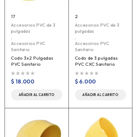
17
2
Accesorios PVC de 3
Accesorios PVC de 3
pulgadas
pulgadas
,
,
Accesorios PVC
Accesorios PVC
Sanitario
Sanitario
Codo 3x2 Pulgadas
Codo de 3 pulgadas
PVC Sanitario
PVC CXC Sanitario
Valorado en
de 5
Valorado en
de 5
$
18.000
$
6.000
AÑADIR AL CARRITO
AÑADIR AL CARRITO