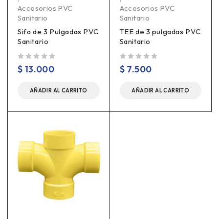
Accesorios PVC
Accesorios PVC
Sanitario
Sanitario
Sifa de 3 Pulgadas PVC
TEE de 3 pulgadas PVC
Sanitario
Sanitario
Valorado en
de 5
Valorado en
de 5
$
13.000
$
7.500
AÑADIR AL CARRITO
AÑADIR AL CARRITO