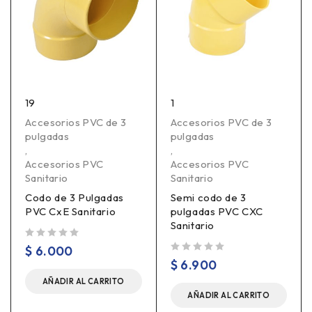
19
1
Accesorios PVC de 3
Accesorios PVC de 3
pulgadas
pulgadas
,
,
Accesorios PVC
Accesorios PVC
Sanitario
Sanitario
Codo de 3 Pulgadas
Semi codo de 3
PVC CxE Sanitario
pulgadas PVC CXC
Sanitario
Valorado en
de 5
$
6.000
Valorado en
de 5
$
6.900
AÑADIR AL CARRITO
AÑADIR AL CARRITO