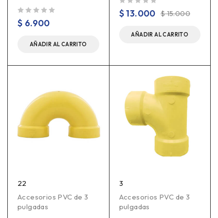
Valorado en
de 5
$
13.000
$
15.000
Valorado en
de 5
$
6.900
AÑADIR AL CARRITO
AÑADIR AL CARRITO
22
3
Accesorios PVC de 3
Accesorios PVC de 3
pulgadas
pulgadas
,
,